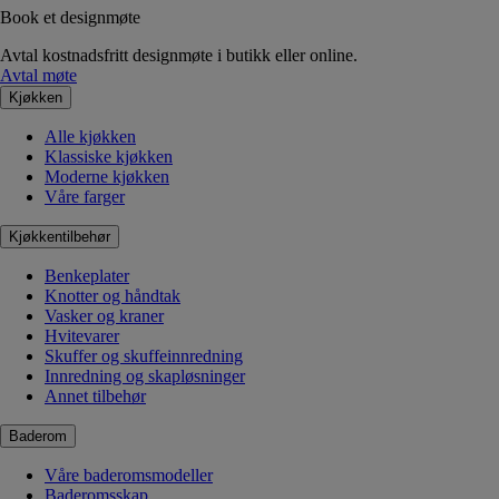
Book et designmøte
Avtal kostnadsfritt designmøte i butikk eller online.
Avtal møte
Kjøkken
Alle kjøkken
Klassiske kjøkken
Moderne kjøkken
Våre farger
Kjøkkentilbehør
Benkeplater
Knotter og håndtak
Vasker og kraner
Hvitevarer
Skuffer og skuffeinnredning
Innredning og skapløsninger
Annet tilbehør
Baderom
Våre baderomsmodeller
Baderomsskap