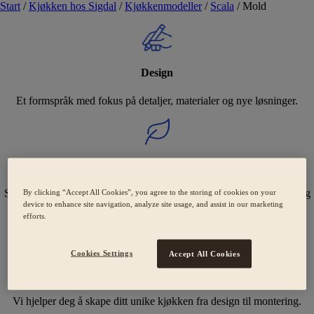
Start
/
Kjøkken hos Sigdal
/
Kjøkkenmodeller
/
Scala
/
Mold
Design
Et formspråk med fokus på detaljer, materialer og nye løsninger.
Holdbarhet
Svanemerkede kjøkken med fokus på bærekraft og omsorgsfulle valg
By clicking “Accept All Cookies”, you agree to the storing of cookies on your
device to enhance site navigation, analyze site usage, and assist in our marketing
for miljøet.
efforts.
Cookies Settings
Accept All Cookies
Ekspertise
Vi hjelper deg å skape ditt unike kjøkken fra design til montering.