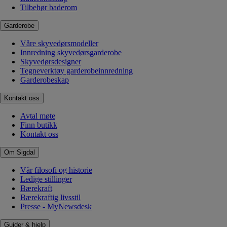
Tilbehør baderom
Garderobe
Våre skyvedørsmodeller
Innredning skyvedørsgarderobe
Skyvedørsdesigner
Tegneverktøy garderobeinnredning
Garderobeskap
Kontakt oss
Avtal møte
Finn butikk
Kontakt oss
Om Sigdal
Vår filosofi og historie
Ledige stillinger
Bærekraft
Bærekraftig livsstil
Presse - MyNewsdesk
Guider & hjelp