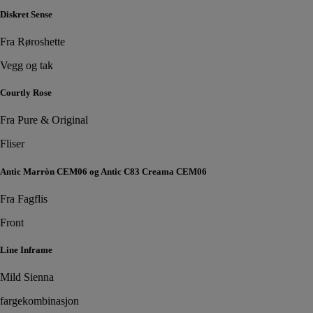
Diskret Sense
Fra Røroshette
Vegg og tak
Courtly Rose
Fra Pure & Original
Fliser
Antic Marròn CEM06 og Antic C83 Creama CEM06
Fra Fagflis
Front
Line Inframe
Mild Sienna
fargekombinasjon