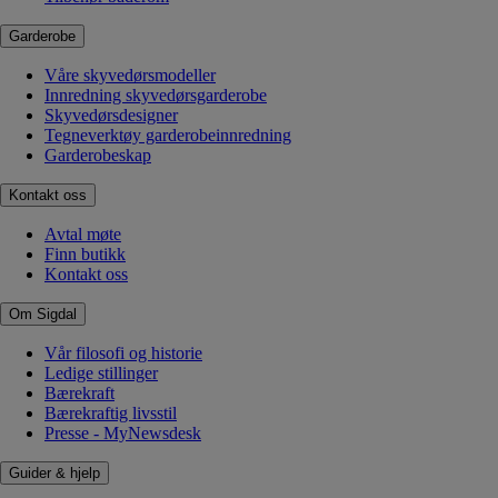
Garderobe
Våre skyvedørsmodeller
Innredning skyvedørsgarderobe
Skyvedørsdesigner
Tegneverktøy garderobeinnredning
Garderobeskap
Kontakt oss
Avtal møte
Finn butikk
Kontakt oss
Om Sigdal
Vår filosofi og historie
Ledige stillinger
Bærekraft
Bærekraftig livsstil
Presse - MyNewsdesk
Guider & hjelp