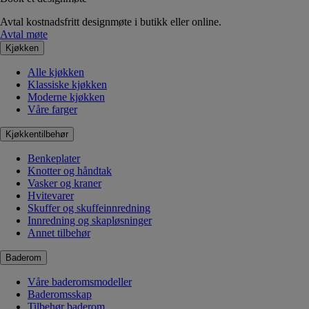
Avtal kostnadsfritt designmøte i butikk eller online.
Avtal møte
Kjøkken
Alle kjøkken
Klassiske kjøkken
Moderne kjøkken
Våre farger
Kjøkkentilbehør
Benkeplater
Knotter og håndtak
Vasker og kraner
Hvitevarer
Skuffer og skuffeinnredning
Innredning og skapløsninger
Annet tilbehør
Baderom
Våre baderomsmodeller
Baderomsskap
Tilbehør baderom