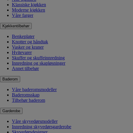
Klassiske kjøkken
Moderne kjøkken
Våre farger
Kjøkkentilbehør
Benkeplater
Knotter og håndtak
Vasker og kraner
Hvitevarer
Skuffer og skuffeinnredning
Innredning og skapløsninger
Annet tilbehør
Baderom
Våre baderomsmodeller
Baderomsskap
Tilbehør baderom
Garderobe
Våre skyvedørsmodeller
Innredning skyvedørsgarderobe
Skyvedørsdesigner