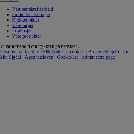
Vårt bærekraftsarbeid
Produktveiledninger
Kjøkkenbilder
Våre farger
Inspirasjon
Våre prosjekter
Vi tar forbehold om trykkfeil på nettsiden.
Personvernerklæring
·
Slik bruker vi cookies
·
Brukerbetingelser for
Min Sigdal
·
Åpenhetsloven
·
Cookie-list
·
Admin store page