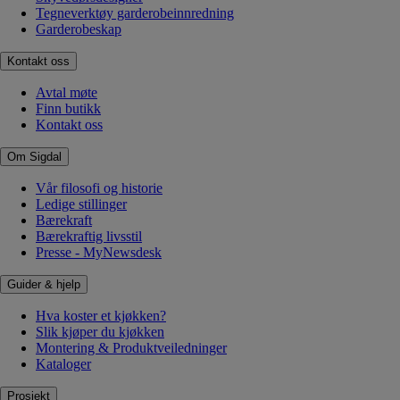
Tegneverktøy garderobeinnredning
Garderobeskap
Kontakt oss
Avtal møte
Finn butikk
Kontakt oss
Om Sigdal
Vår filosofi og historie
Ledige stillinger
Bærekraft
Bærekraftig livsstil
Presse - MyNewsdesk
Guider & hjelp
Hva koster et kjøkken?
Slik kjøper du kjøkken
Montering & Produktveiledninger
Kataloger
Prosjekt