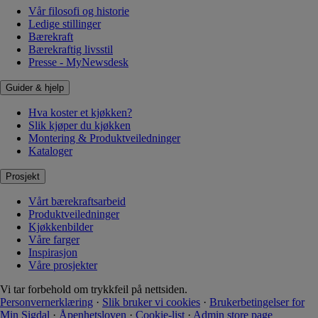
Vår filosofi og historie
Ledige stillinger
Bærekraft
Bærekraftig livsstil
Presse - MyNewsdesk
Guider & hjelp
Hva koster et kjøkken?
Slik kjøper du kjøkken
Montering & Produktveiledninger
Kataloger
Prosjekt
Vårt bærekraftsarbeid
Produktveiledninger
Kjøkkenbilder
Våre farger
Inspirasjon
Våre prosjekter
Vi tar forbehold om trykkfeil på nettsiden.
Personvernerklæring
·
Slik bruker vi cookies
·
Brukerbetingelser for
Min Sigdal
·
Åpenhetsloven
·
Cookie-list
·
Admin store page