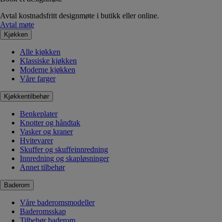
Avtal kostnadsfritt designmøte i butikk eller online.
Avtal møte
Kjøkken
Alle kjøkken
Klassiske kjøkken
Moderne kjøkken
Våre farger
Kjøkkentilbehør
Benkeplater
Knotter og håndtak
Vasker og kraner
Hvitevarer
Skuffer og skuffeinnredning
Innredning og skapløsninger
Annet tilbehør
Baderom
Våre baderomsmodeller
Baderomsskap
Tilbehør baderom