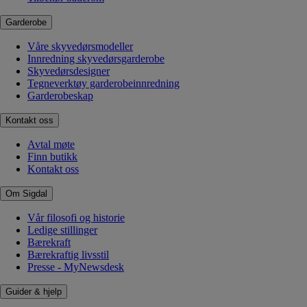
Garderobe
Våre skyvedørsmodeller
Innredning skyvedørsgarderobe
Skyvedørsdesigner
Tegneverktøy garderobeinnredning
Garderobeskap
Kontakt oss
Avtal møte
Finn butikk
Kontakt oss
Om Sigdal
Vår filosofi og historie
Ledige stillinger
Bærekraft
Bærekraftig livsstil
Presse - MyNewsdesk
Guider & hjelp