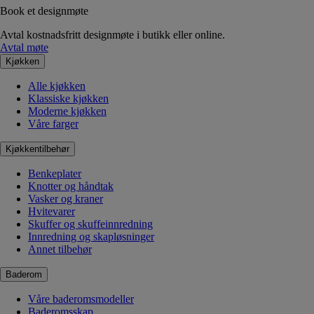
Book et designmøte
Avtal kostnadsfritt designmøte i butikk eller online.
Avtal møte
Kjøkken
Alle kjøkken
Klassiske kjøkken
Moderne kjøkken
Våre farger
Kjøkkentilbehør
Benkeplater
Knotter og håndtak
Vasker og kraner
Hvitevarer
Skuffer og skuffeinnredning
Innredning og skapløsninger
Annet tilbehør
Baderom
Våre baderomsmodeller
Baderomsskap