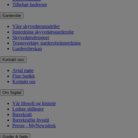
Tilbehør baderom
Garderobe
Våre skyvedørsmodeller
Innredning skyvedørsgarderobe
Skyvedørsdesigner
Tegneverktøy garderobeinnredning
Garderobeskap
Kontakt oss
Avtal møte
Finn butikk
Kontakt oss
Om Sigdal
Vår filosofi og historie
Ledige stillinger
Bærekraft
Bærekraftig livsstil
Presse - MyNewsdesk
Guider & hjelp