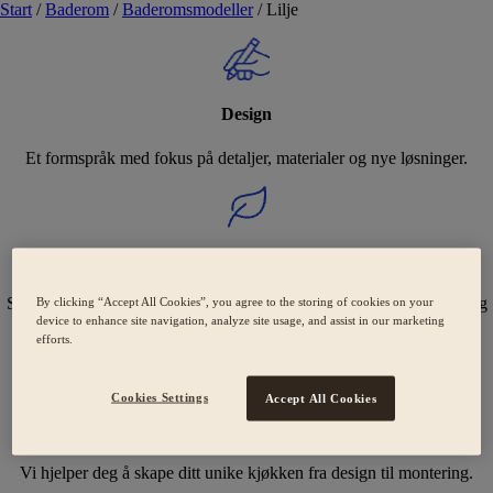
Start
/
Baderom
/
Baderomsmodeller
/
Lilje
Design
Et formspråk med fokus på detaljer, materialer og nye løsninger.
Holdbarhet
Svanemerkede kjøkken med fokus på bærekraft og omsorgsfulle valg
By clicking “Accept All Cookies”, you agree to the storing of cookies on your
device to enhance site navigation, analyze site usage, and assist in our marketing
for miljøet.
efforts.
Cookies Settings
Accept All Cookies
Ekspertise
Vi hjelper deg å skape ditt unike kjøkken fra design til montering.