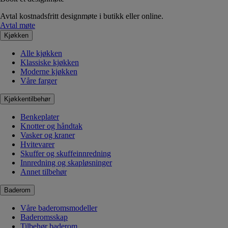
Avtal kostnadsfritt designmøte i butikk eller online.
Avtal møte
Kjøkken
Alle kjøkken
Klassiske kjøkken
Moderne kjøkken
Våre farger
Kjøkkentilbehør
Benkeplater
Knotter og håndtak
Vasker og kraner
Hvitevarer
Skuffer og skuffeinnredning
Innredning og skapløsninger
Annet tilbehør
Baderom
Våre baderomsmodeller
Baderomsskap
Tilbehør baderom