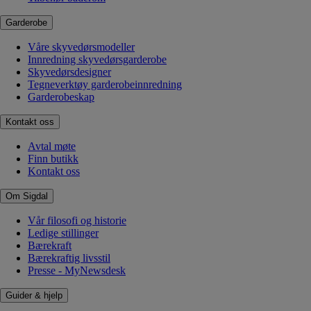
Garderobe
Våre skyvedørsmodeller
Innredning skyvedørsgarderobe
Skyvedørsdesigner
Tegneverktøy garderobeinnredning
Garderobeskap
Kontakt oss
Avtal møte
Finn butikk
Kontakt oss
Om Sigdal
Vår filosofi og historie
Ledige stillinger
Bærekraft
Bærekraftig livsstil
Presse - MyNewsdesk
Guider & hjelp