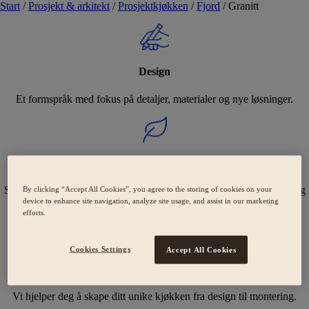
Start
/
Prosjekt & arkitekt
/
Prosjektkjøkken
/
Fjord
/
Granitt
Design
Et formspråk med fokus på detaljer, materialer og nye løsninger.
Holdbarhet
Svanemerkede kjøkken med fokus på bærekraft og omsorgsfulle valg
By clicking “Accept All Cookies”, you agree to the storing of cookies on your
device to enhance site navigation, analyze site usage, and assist in our marketing
for miljøet.
efforts.
Cookies Settings
Accept All Cookies
Ekspertise
Vi hjelper deg å skape ditt unike kjøkken fra design til montering.