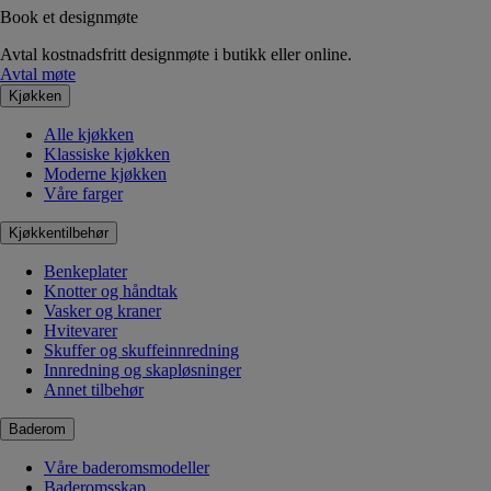
Book et designmøte
Avtal kostnadsfritt designmøte i butikk eller online.
Avtal møte
Kjøkken
Alle kjøkken
Klassiske kjøkken
Moderne kjøkken
Våre farger
Kjøkkentilbehør
Benkeplater
Knotter og håndtak
Vasker og kraner
Hvitevarer
Skuffer og skuffeinnredning
Innredning og skapløsninger
Annet tilbehør
Baderom
Våre baderomsmodeller
Baderomsskap