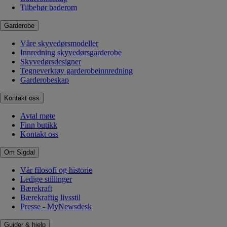
Tilbehør baderom
Garderobe
Våre skyvedørsmodeller
Innredning skyvedørsgarderobe
Skyvedørsdesigner
Tegneverktøy garderobeinnredning
Garderobeskap
Kontakt oss
Avtal møte
Finn butikk
Kontakt oss
Om Sigdal
Vår filosofi og historie
Ledige stillinger
Bærekraft
Bærekraftig livsstil
Presse - MyNewsdesk
Guider & hjelp