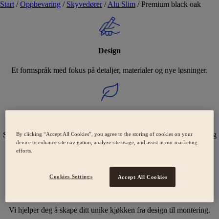
Start
/
Oppbevaring
/
Skyvedører
/
Alu Slim
/
Premium black oak
Design
Et formspråk med fokus på detaljer, materialer og nye løsninger.
Holdbarhet
Svanemerkede kjøkken med fokus på bærekraft og omsorgsfulle valg
By clicking “Accept All Cookies”, you agree to the storing of cookies on your
device to enhance site navigation, analyze site usage, and assist in our marketing
for miljøet.
efforts.
Cookies Settings
Accept All Cookies
Ekspertise
Vi hjelper deg å skape ditt unike kjøkken fra design til montering.