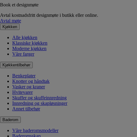
Book et designmøte
Avtal kostnadsfritt designmøte i butikk eller online.
Avtal møte
Kjøkken
Alle kjøkken
Klassiske kjøkken
Moderne kjøkken
Våre farger
Kjøkkentilbehør
Benkeplater
Knotter og håndtak
Vasker og kraner
Hvitevarer
Skuffer og skuffeinnredning
Innredning og skapløsninger
Annet tilbehør
Baderom
Våre baderomsmodeller
Baderomsskap