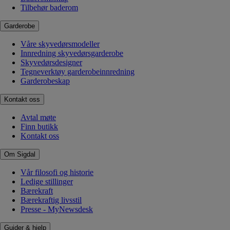
Tilbehør baderom
Garderobe
Våre skyvedørsmodeller
Innredning skyvedørsgarderobe
Skyvedørsdesigner
Tegneverktøy garderobeinnredning
Garderobeskap
Kontakt oss
Avtal møte
Finn butikk
Kontakt oss
Om Sigdal
Vår filosofi og historie
Ledige stillinger
Bærekraft
Bærekraftig livsstil
Presse - MyNewsdesk
Guider & hjelp