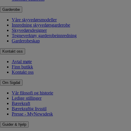
Garderobe
Våre skyvedørsmodeller
Innredning skyvedørsgarderobe
Skyvedørsdesigner
Tegneverktøy garderobeinnredning
Garderobeskap
Kontakt oss
Avtal møte
Finn butikk
Kontakt oss
Om Sigdal
Vår filosofi og historie
Ledige stillinger
Bærekraft
Bærekraftig livsstil
Presse - MyNewsdesk
Guider & hjelp