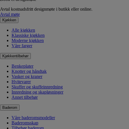
Avtal kostnadsfritt designmøte i butikk eller online.
Avtal møte
Kjøkken
Alle kjøkken
Klassiske kjøkken
Moderne kjøkken
Våre farger
Kjøkkentilbehør
Benkeplater
Knotter og håndtak
Vasker og kraner
Hvitevarer
Skuffer og skuffeinnredning
Innredning og skapløsninger
Annet tilbehør
Baderom
Våre baderomsmodeller
Baderomsskap
Tilbehør baderom