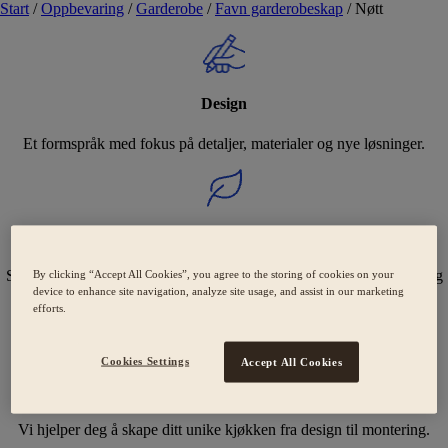
Start
/
Oppbevaring
/
Garderobe
/
Favn garderobeskap
/
Nøtt
Design
Et formspråk med fokus på detaljer, materialer og nye løsninger.
Holdbarhet
Svanemerkede kjøkken med fokus på bærekraft og omsorgsfulle valg
By clicking “Accept All Cookies”, you agree to the storing of cookies on your
device to enhance site navigation, analyze site usage, and assist in our marketing
for miljøet.
efforts.
Cookies Settings
Accept All Cookies
Ekspertise
Vi hjelper deg å skape ditt unike kjøkken fra design til montering.