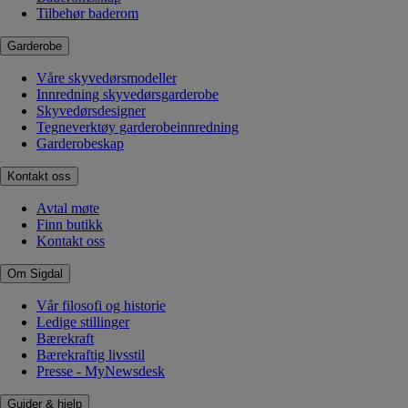
Tilbehør baderom
Garderobe
Våre skyvedørsmodeller
Innredning skyvedørsgarderobe
Skyvedørsdesigner
Tegneverktøy garderobeinnredning
Garderobeskap
Kontakt oss
Avtal møte
Finn butikk
Kontakt oss
Om Sigdal
Vår filosofi og historie
Ledige stillinger
Bærekraft
Bærekraftig livsstil
Presse - MyNewsdesk
Guider & hjelp