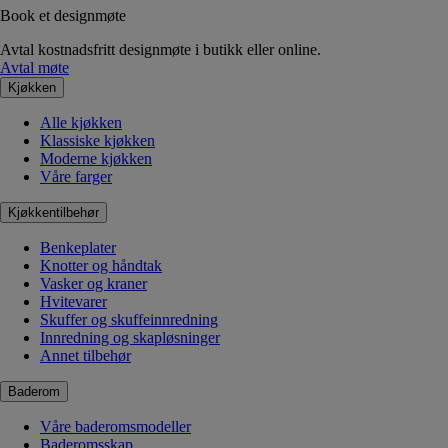
Book et designmøte
Avtal kostnadsfritt designmøte i butikk eller online.
Avtal møte
Kjøkken
Alle kjøkken
Klassiske kjøkken
Moderne kjøkken
Våre farger
Kjøkkentilbehør
Benkeplater
Knotter og håndtak
Vasker og kraner
Hvitevarer
Skuffer og skuffeinnredning
Innredning og skapløsninger
Annet tilbehør
Baderom
Våre baderomsmodeller
Baderomsskap