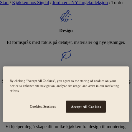
Start
/
Kjøkken hos Sigdal
/
Jordnær - NY fargekolleksjon
/
Torden
Design
Et formspråk med fokus på detaljer, materialer og nye løsninger.
Holdbarhet
Svanemerkede kjøkken med fokus på bærekraft og omsorgsfulle valg
By clicking “Accept All Cookies”, you agree to the storing of cookies on your
device to enhance site navigation, analyze site usage, and assist in our marketing
for miljøet.
efforts.
Cookies Settings
Accept All Cookies
Ekspertise
Vi hjelper deg å skape ditt unike kjøkken fra design til montering.