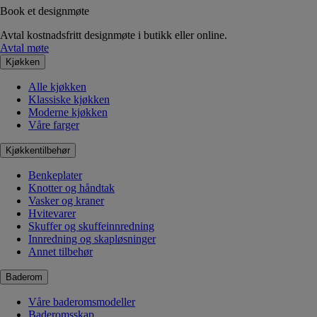
Book et designmøte
Avtal kostnadsfritt designmøte i butikk eller online.
Avtal møte
Kjøkken
Alle kjøkken
Klassiske kjøkken
Moderne kjøkken
Våre farger
Kjøkkentilbehør
Benkeplater
Knotter og håndtak
Vasker og kraner
Hvitevarer
Skuffer og skuffeinnredning
Innredning og skapløsninger
Annet tilbehør
Baderom
Våre baderomsmodeller
Baderomsskap