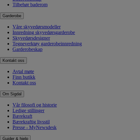
Tilbehør baderom
Garderobe
Våre skyvedørsmodeller
Innredning skyvedørsgarderobe
Skyvedørsdesigner
Tegneverktøy garderobeinnredning
Garderobeskap
Kontakt oss
Avtal møte
Finn butikk
Kontakt oss
Om Sigdal
Vår filosofi og historie
Ledige stillinger
Bærekraft
Bærekraftig livsstil
Presse - MyNewsdesk
Guider & hjelp