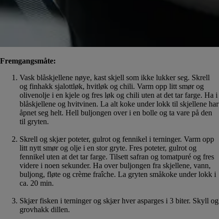
Fremgangsmåte:
Vask blåskjellene nøye, kast skjell som ikke lukker seg. Skrell
og finhakk sjalottløk, hvitløk og chili. Varm opp litt smør og
olivenolje i en kjele og fres løk og chili uten at det tar farge. Ha i
blåskjellene og hvitvinen. La alt koke under lokk til skjellene har
åpnet seg helt. Hell buljongen over i en bolle og ta vare på den
til gryten.
Skrell og skjær poteter, gulrot og fennikel i terninger. Varm opp
litt nytt smør og olje i en stor gryte. Fres poteter, gulrot og
fennikel uten at det tar farge. Tilsett safran og tomatpuré og fres
videre i noen sekunder. Ha over buljongen fra skjellene, vann,
buljong, fløte og crème fraîche. La gryten småkoke under lokk i
ca. 20 min.
Skjær fisken i terninger og skjær hver asparges i 3 biter. Skyll og
grovhakk dillen.