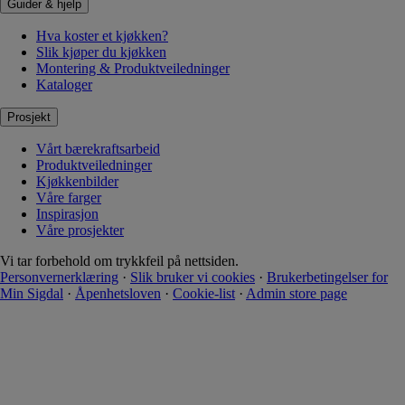
Guider & hjelp
Hva koster et kjøkken?
Slik kjøper du kjøkken
Montering & Produktveiledninger
Kataloger
Prosjekt
Vårt bærekraftsarbeid
Produktveiledninger
Kjøkkenbilder
Våre farger
Inspirasjon
Våre prosjekter
Vi tar forbehold om trykkfeil på nettsiden.
Personvernerklæring
·
Slik bruker vi cookies
·
Brukerbetingelser for
Min Sigdal
·
Åpenhetsloven
·
Cookie-list
·
Admin store page