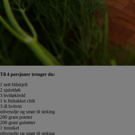
Til 4 porsjoner trenger du:
1 nett blåskjell
2 sjalottløk
3 hvitløkfedd
1 ts finhakket chili
3 dl hvitvin
olivenolje og smør til steking
200 gram poteter
200 gram gulrøtter
1 fennikel
olivenolje og smør til steking