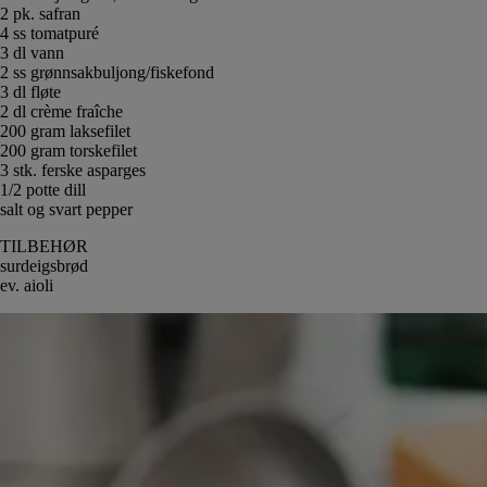
2 pk. safran
4 ss tomatpuré
3 dl vann
2 ss grønnsakbuljong/fiskefond
3 dl fløte
2 dl crème fraîche
200 gram laksefilet
200 gram torskefilet
3 stk. ferske asparges
1/2 potte dill
salt og svart pepper
TILBEHØR
surdeigsbrød
ev. aioli