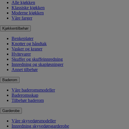
Alle kjøkken
Klassiske kjøkken
Moderne kjøkken
Våre farger
Kjøkkentilbehør
Benkeplater
Knotter og håndtak
Vasker og kraner
Hvitevarer
Skuffer og skuffeinnredning
Innredning og skapløsninger
Annet tilbehør
Baderom
Våre baderomsmodeller
Baderomsskap
Tilbehør baderom
Garderobe
Våre skyvedørsmodeller
Innredning skyvedørsgarderobe