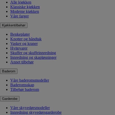
Alle kjøkken
Klassiske kjøkken
Moderne kjøkken
Våre farger
Kjøkkentilbehør
Benkeplater
Knotter og håndtak
Vasker og kraner
Hvitevarer
Skuffer og skuffeinnredning
Innredning og skapløsninger
Annet tilbehør
Baderom
Våre baderomsmodeller
Baderomsskap
Tilbehør baderom
Garderobe
Våre skyvedørsmodeller
Innredning skyvedørsgarderobe