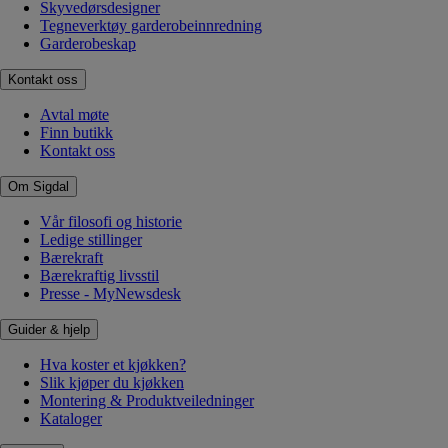
Skyvedørsdesigner
Tegneverktøy garderobeinnredning
Garderobeskap
Kontakt oss
Avtal møte
Finn butikk
Kontakt oss
Om Sigdal
Vår filosofi og historie
Ledige stillinger
Bærekraft
Bærekraftig livsstil
Presse - MyNewsdesk
Guider & hjelp
Hva koster et kjøkken?
Slik kjøper du kjøkken
Montering & Produktveiledninger
Kataloger