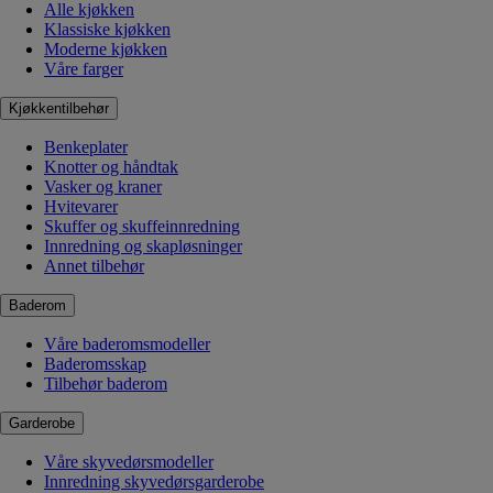
Alle kjøkken
Klassiske kjøkken
Moderne kjøkken
Våre farger
Kjøkkentilbehør
Benkeplater
Knotter og håndtak
Vasker og kraner
Hvitevarer
Skuffer og skuffeinnredning
Innredning og skapløsninger
Annet tilbehør
Baderom
Våre baderomsmodeller
Baderomsskap
Tilbehør baderom
Garderobe
Våre skyvedørsmodeller
Innredning skyvedørsgarderobe