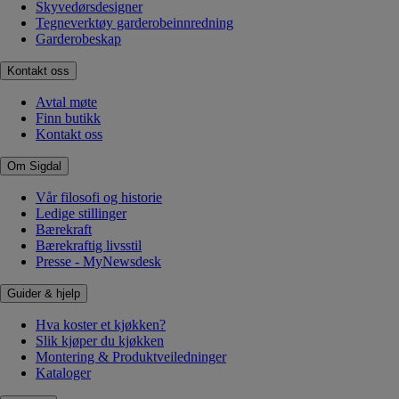
Skyvedørsdesigner
Tegneverktøy garderobeinnredning
Garderobeskap
Kontakt oss
Avtal møte
Finn butikk
Kontakt oss
Om Sigdal
Vår filosofi og historie
Ledige stillinger
Bærekraft
Bærekraftig livsstil
Presse - MyNewsdesk
Guider & hjelp
Hva koster et kjøkken?
Slik kjøper du kjøkken
Montering & Produktveiledninger
Kataloger