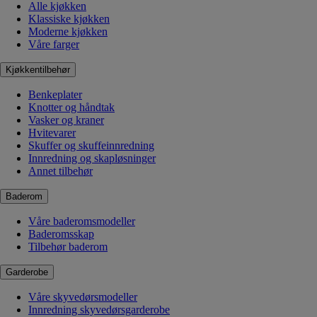
Alle kjøkken
Klassiske kjøkken
Moderne kjøkken
Våre farger
Kjøkkentilbehør
Benkeplater
Knotter og håndtak
Vasker og kraner
Hvitevarer
Skuffer og skuffeinnredning
Innredning og skapløsninger
Annet tilbehør
Baderom
Våre baderomsmodeller
Baderomsskap
Tilbehør baderom
Garderobe
Våre skyvedørsmodeller
Innredning skyvedørsgarderobe