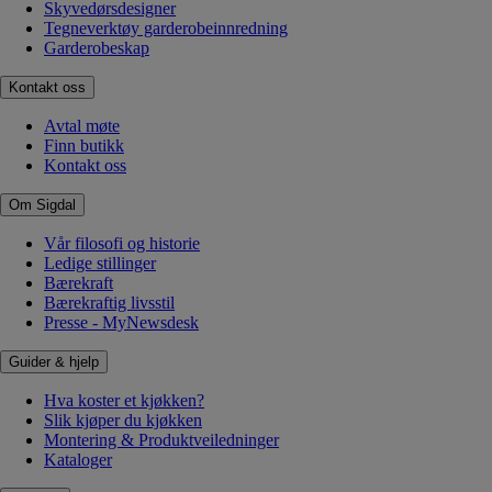
Skyvedørsdesigner
Tegneverktøy garderobeinnredning
Garderobeskap
Kontakt oss
Avtal møte
Finn butikk
Kontakt oss
Om Sigdal
Vår filosofi og historie
Ledige stillinger
Bærekraft
Bærekraftig livsstil
Presse - MyNewsdesk
Guider & hjelp
Hva koster et kjøkken?
Slik kjøper du kjøkken
Montering & Produktveiledninger
Kataloger