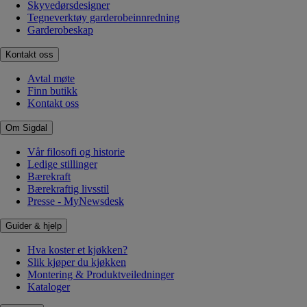
Skyvedørsdesigner
Tegneverktøy garderobeinnredning
Garderobeskap
Kontakt oss
Avtal møte
Finn butikk
Kontakt oss
Om Sigdal
Vår filosofi og historie
Ledige stillinger
Bærekraft
Bærekraftig livsstil
Presse - MyNewsdesk
Guider & hjelp
Hva koster et kjøkken?
Slik kjøper du kjøkken
Montering & Produktveiledninger
Kataloger