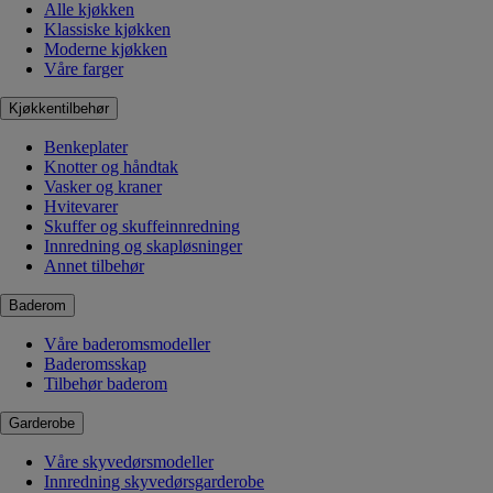
Alle kjøkken
Klassiske kjøkken
Moderne kjøkken
Våre farger
Kjøkkentilbehør
Benkeplater
Knotter og håndtak
Vasker og kraner
Hvitevarer
Skuffer og skuffeinnredning
Innredning og skapløsninger
Annet tilbehør
Baderom
Våre baderomsmodeller
Baderomsskap
Tilbehør baderom
Garderobe
Våre skyvedørsmodeller
Innredning skyvedørsgarderobe