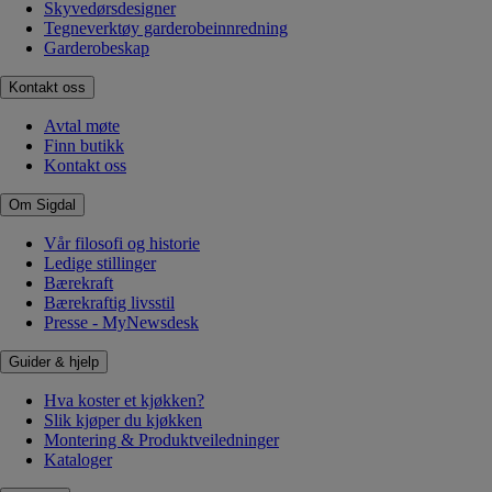
Skyvedørsdesigner
Tegneverktøy garderobeinnredning
Garderobeskap
Kontakt oss
Avtal møte
Finn butikk
Kontakt oss
Om Sigdal
Vår filosofi og historie
Ledige stillinger
Bærekraft
Bærekraftig livsstil
Presse - MyNewsdesk
Guider & hjelp
Hva koster et kjøkken?
Slik kjøper du kjøkken
Montering & Produktveiledninger
Kataloger