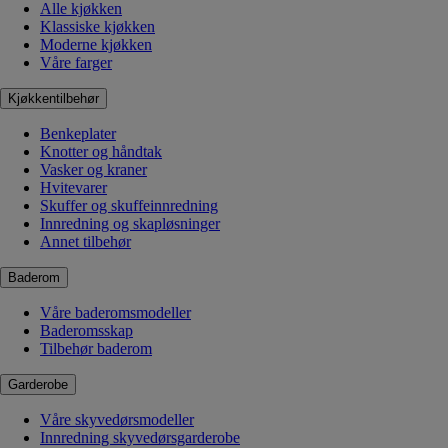
Alle kjøkken
Klassiske kjøkken
Moderne kjøkken
Våre farger
Kjøkkentilbehør
Benkeplater
Knotter og håndtak
Vasker og kraner
Hvitevarer
Skuffer og skuffeinnredning
Innredning og skapløsninger
Annet tilbehør
Baderom
Våre baderomsmodeller
Baderomsskap
Tilbehør baderom
Garderobe
Våre skyvedørsmodeller
Innredning skyvedørsgarderobe