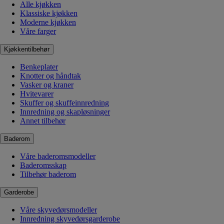
Alle kjøkken
Klassiske kjøkken
Moderne kjøkken
Våre farger
Kjøkkentilbehør
Benkeplater
Knotter og håndtak
Vasker og kraner
Hvitevarer
Skuffer og skuffeinnredning
Innredning og skapløsninger
Annet tilbehør
Baderom
Våre baderomsmodeller
Baderomsskap
Tilbehør baderom
Garderobe
Våre skyvedørsmodeller
Innredning skyvedørsgarderobe