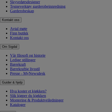
Skyvedørsdesigner
Tegneverktøy garderobeinnredning
Garderobeskap
Kontakt oss
Avtal møte
Finn butikk
Kontakt oss
Om Sigdal
Vår filosofi og historie
Ledige stillinger
Bærekraft
Bærekraftig livsstil
Presse - MyNewsdesk
Guider & hjelp
Hva koster et kjøkken?
Slik kjøper du kjøkken
Montering & Produktveiledninger
Kataloger