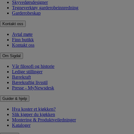
Skyvedørsdesigner
Tegneverktøy garderobeinnredning
Garderobeskap
Kontakt oss
Avtal møte
Finn butikk
Kontakt oss
Om Sigdal
Vår filosofi og historie
Ledige stillinger
Bærekraft
Bærekraftig livsstil
Presse - MyNewsdesk
Guider & hjelp
Hva koster et kjøkken?
Slik kjøper du kjøkken
Montering & Produktveiledninger
Kataloger