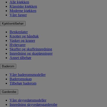
Alle kjøkken
Klassiske kjøkken
Moderne kjøkken
Våre farger
Kjøkkentilbehør
Benkeplater
Knotter og håndtak
Vasker og kraner
Hvitevarer
Skuffer og skuffeinnredning
Innredning og skapløsninger
Annet tilbehør
Baderom
Våre baderomsmodeller
Baderomsskap
Tilbehør baderom
Garderobe
Våre skyvedørsmodeller
Innredning skyvedørsgarderobe