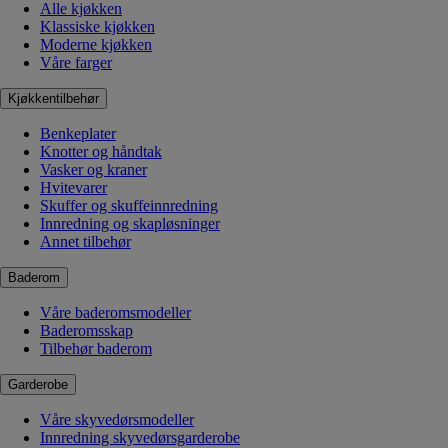
Alle kjøkken
Klassiske kjøkken
Moderne kjøkken
Våre farger
Kjøkkentilbehør
Benkeplater
Knotter og håndtak
Vasker og kraner
Hvitevarer
Skuffer og skuffeinnredning
Innredning og skapløsninger
Annet tilbehør
Baderom
Våre baderomsmodeller
Baderomsskap
Tilbehør baderom
Garderobe
Våre skyvedørsmodeller
Innredning skyvedørsgarderobe