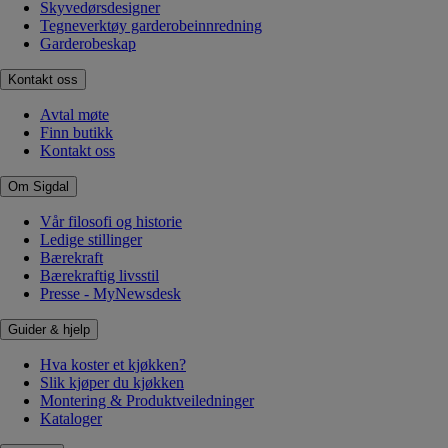
Skyvedørsdesigner
Tegneverktøy garderobeinnredning
Garderobeskap
Kontakt oss
Avtal møte
Finn butikk
Kontakt oss
Om Sigdal
Vår filosofi og historie
Ledige stillinger
Bærekraft
Bærekraftig livsstil
Presse - MyNewsdesk
Guider & hjelp
Hva koster et kjøkken?
Slik kjøper du kjøkken
Montering & Produktveiledninger
Kataloger